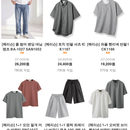
[해리슨] 쿨 썸머 밴딩 데님
[해리슨] 토치 반팔 셔츠 IC
[해리슨] 와플 헨리넥 반팔 I
팬츠 BA-1027 SAN1052
K1187
CK1186
37,300원
34,800원
27,300원
26,200원
24,400원
19,200원
780원 적립
730원 적립
570원 적립
[해리슨] 1+1 모던 절개 머
[해리슨] 1+1 원턱 트레이
[해리슨] 1+1 오버핏 브이
슬 반팔티 SNC1047
닝 버뮤다 팬츠 100 JML10
헨리넥 반팔티 SME1150