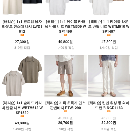
[해리슨] 1+1 옆트임 남자
[해리슨] 1+1 케이블 카라
[해리슨] 1+1 케이블 라운
라운드 민소매 나시 LWD1
넥 반팔 니트 WBTM509 W
드 반팔 니트 WBTM510 W
012
SP1496
SP1497
27,300원
49,800원
47,300원
810원 적립
1,490원 적립
1,410원 적립
[해리슨] 1+1 솔리드 카라
[해리슨] 기획 초특가 면스
[해리슨] 린넨 워싱 롱 와이
넥 반팔 니트 WBTM613 W
판반바지 RTW1290
드 팬츠 NGD1163
SP1530
42,300원
46,800원
29,700원
32,800원
49,800원
1,490원 적립
890원 적립
980원 적립