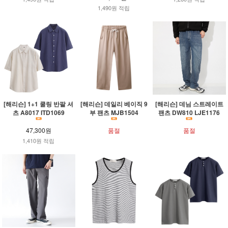
1,490원 적립
[해리슨] 1+1 쿨링 반팔 셔
[해리슨] 데일리 베이직 9
[해리슨] 데님 스트레이트
츠 A8017 ITD1069
부 팬츠 MJB1504
팬츠 DW810 LJE1176
47,300원
품절
품절
1,410원 적립