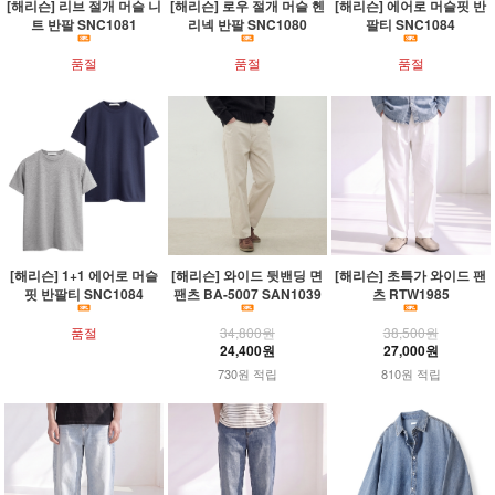
[해리슨] 리브 절개 머슬 니
[해리슨] 로우 절개 머슬 헨
[해리슨] 에어로 머슬핏 반
트 반팔 SNC1081
리넥 반팔 SNC1080
팔티 SNC1084
품절
품절
품절
[해리슨] 1+1 에어로 머슬
[해리슨] 와이드 뒷밴딩 면
[해리슨] 초특가 와이드 팬
핏 반팔티 SNC1084
팬츠 BA-5007 SAN1039
츠 RTW1985
품절
34,800원
38,500원
24,400원
27,000원
730원 적립
810원 적립