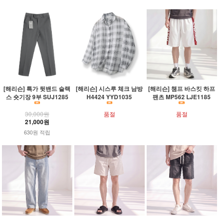
[해리슨] 특가 뒷밴드 슬랙
[해리슨] 시스루 체크 남방
[해리슨] 챔프 바스킷 하프
스 숏기장 9부 SUJ1285
H4424 YYD1035
팬츠 MP562 LJE1185
30,000원
품절
품절
21,000원
630원 적립