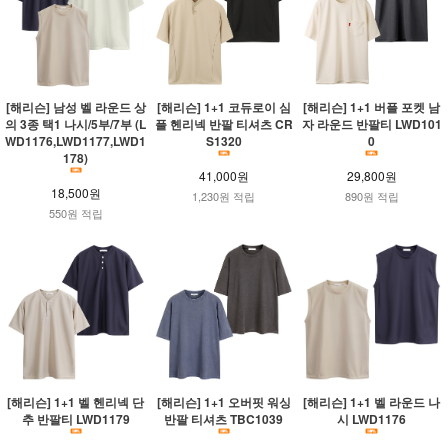
[해리슨] 남성 벨 라운드 상
[해리슨] 1+1 코듀로이 심
[해리슨] 1+1 버플 포켓 남
의 3종 택1 나시/5부/7부 (L
플 헨리넥 반팔 티셔츠 CR
자 라운드 반팔티 LWD101
WD1176,LWD1177,LWD1
S1320
0
178)
41,000원
29,800원
18,500원
1,230원 적립
890원 적립
550원 적립
[해리슨] 1+1 벨 헨리넥 단
[해리슨] 1+1 오버핏 워싱
[해리슨] 1+1 벨 라운드 나
추 반팔티 LWD1179
반팔 티셔츠 TBC1039
시 LWD1176