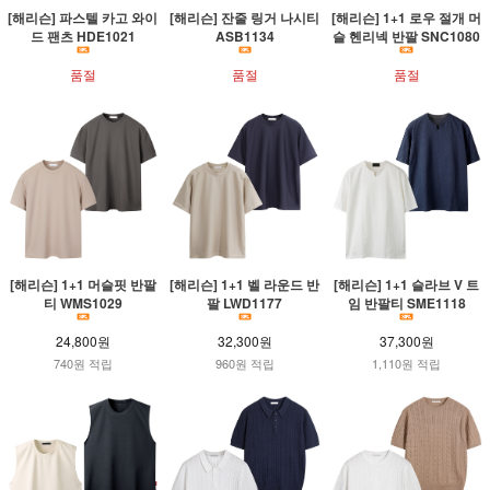
[해리슨] 파스텔 카고 와이
[해리슨] 잔줄 링거 나시티
[해리슨] 1+1 로우 절개 머
드 팬츠 HDE1021
ASB1134
슬 헨리넥 반팔 SNC1080
품절
품절
품절
[해리슨] 1+1 머슬핏 반팔
[해리슨] 1+1 벨 라운드 반
[해리슨] 1+1 슬라브 V 트
티 WMS1029
팔 LWD1177
임 반팔티 SME1118
24,800원
32,300원
37,300원
740원 적립
960원 적립
1,110원 적립