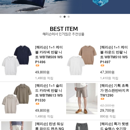
[해리슨] 1+1 케이
[해리슨] 1+1 케이
블 카라넥 반팔 니
블 라운드 반팔 니
트 WBTM509 WS
트 WBTM510 WS
P1496
P1497
49,800원
47,300원
1,490원 적립
1,410원 적립
[해리슨] 1+1 솔리
[해리슨] 기획 초특
드 카라넥 반팔 니
가 면스판반바지 R
트 WBTM613 WS
TW1290
P1530
42,300원
49,800원
29,700원
1,490원 적립
890원 적립
[해리슨] 린넨 워싱
[해리슨] 특가 뒷밴
롱 와이드 팬츠 NG
드 슬랙스 숏기장