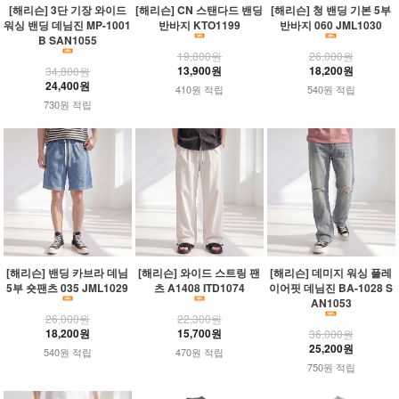
[해리슨] 3단 기장 와이드
[해리슨] CN 스탠다드 밴딩
[해리슨] 청 밴딩 기본 5부
워싱 밴딩 데님진 MP-1001
반바지 KTO1199
반바지 060 JML1030
B SAN1055
19,800원
26,000원
13,900원
18,200원
34,800원
24,400원
410원 적립
540원 적립
730원 적립
[해리슨] 밴딩 카브라 데님
[해리슨] 와이드 스트링 팬
[해리슨] 데미지 워싱 플레
5부 숏팬츠 035 JML1029
츠 A1408 ITD1074
이어핏 데님진 BA-1028 S
AN1053
26,000원
22,300원
18,200원
15,700원
36,000원
25,200원
540원 적립
470원 적립
750원 적립