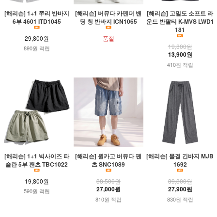
[해리슨] 1+1 쭈리 반바지
[해리슨] 버뮤다 카펜더 밴
[해리슨] 고밀도 소프트 라
6부 4601 ITD1045
딩 청 반바지 ICN1065
운드 반팔티 K-MVS LWD1
181
29,800원
품절
19,800원
890원 적립
13,900원
410원 적립
[해리슨] 1+1 빅사이즈 타
[해리슨] 원카고 버뮤다 팬
[해리슨] 물결 긴바지 MJB
슬란 5부 팬츠 TBC1022
츠 SNC1089
1692
19,800원
38,500원
39,800원
27,000원
27,900원
590원 적립
810원 적립
830원 적립