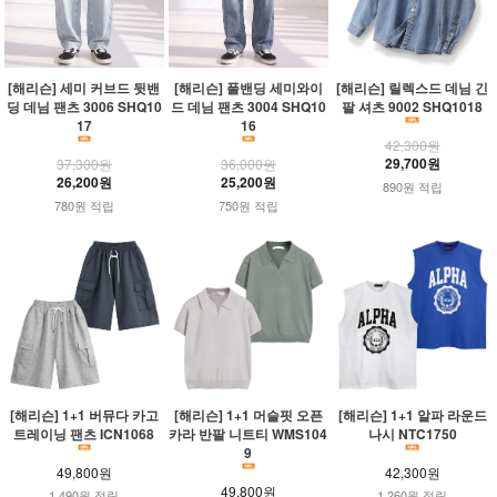
[해리슨] 세미 커브드 뒷밴
[해리슨] 풀밴딩 세미와이
[해리슨] 릴렉스드 데님 긴
딩 데님 팬츠 3006 SHQ10
드 데님 팬츠 3004 SHQ10
팔 셔츠 9002 SHQ1018
17
16
42,300원
29,700원
37,300원
36,000원
26,200원
25,200원
890원 적립
780원 적립
750원 적립
[해리슨] 1+1 버뮤다 카고
[해리슨] 1+1 머슬핏 오픈
[해리슨] 1+1 알파 라운드
트레이닝 팬츠 ICN1068
카라 반팔 니트티 WMS104
나시 NTC1750
9
49,800원
42,300원
49,800원
1,490원 적립
1,260원 적립