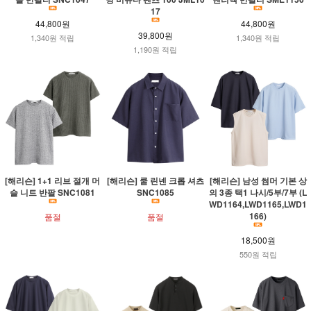
17
44,800원
44,800원
39,800원
1,340원 적립
1,340원 적립
1,190원 적립
[해리슨] 1+1 리브 절개 머
[해리슨] 쿨 린넨 크롭 셔츠
[해리슨] 남성 썸머 기본 상
슬 니트 반팔 SNC1081
SNC1085
의 3종 택1 나시/5부/7부 (L
WD1164,LWD1165,LWD1
166)
품절
품절
18,500원
550원 적립