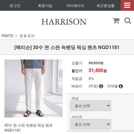
로그인
회원가입
마이페이지
최근본상품
PANTS
면 & 조거
[해리슨] 30수 면 스판 속밴딩 워싱 팬츠 NGD1181
상품가
98,600원
31,400
할인가
원
적립금
3%
배송비
(무료)
지역별
색상
사이즈
30수 면 스판 속밴딩 워싱 팬츠
NGD1181