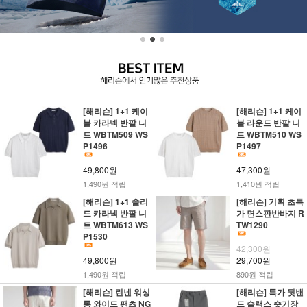
[해리슨] 1+1 케이
[해리슨] 1+1 케이
블 카라넥 반팔 니
블 라운드 반팔 니
트 WBTM509 WS
트 WBTM510 WS
P1496
P1497
49,800원
47,300원
1,490원 적립
1,410원 적립
[해리슨] 1+1 솔리
[해리슨] 기획 초특
드 카라넥 반팔 니
가 면스판반바지 R
트 WBTM613 WS
TW1290
P1530
42,300원
49,800원
29,700원
1,490원 적립
890원 적립
[해리슨] 린넨 워싱
[해리슨] 특가 뒷밴
롱 와이드 팬츠 NG
드 슬랙스 숏기장