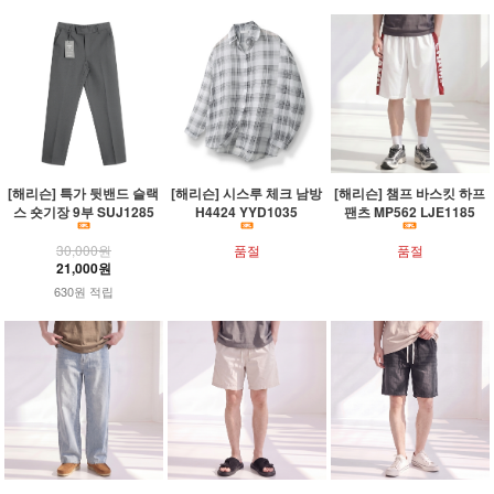
[해리슨] 특가 뒷밴드 슬랙
[해리슨] 시스루 체크 남방
[해리슨] 챔프 바스킷 하프
스 숏기장 9부 SUJ1285
H4424 YYD1035
팬츠 MP562 LJE1185
30,000원
품절
품절
21,000원
630원 적립