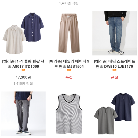
1,490원 적립
[해리슨] 1+1 쿨링 반팔 셔
[해리슨] 데일리 베이직 9
[해리슨] 데님 스트레이트
츠 A8017 ITD1069
부 팬츠 MJB1504
팬츠 DW810 LJE1176
47,300원
품절
품절
1,410원 적립