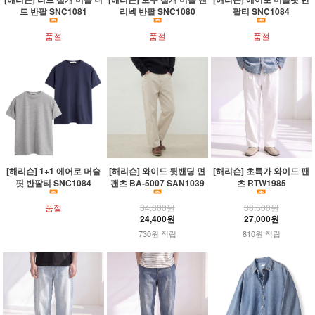
트 반팔 SNC1081
리넥 반팔 SNC1080
팔티 SNC1084
품절
품절
품절
[해리슨] 1+1 에어로 머슬
[해리슨] 와이드 뒷밴딩 면
[해리슨] 초특가 와이드 팬
핏 반팔티 SNC1084
팬츠 BA-5007 SAN1039
츠 RTW1985
품절
34,800원
38,500원
24,400원
27,000원
730원 적립
810원 적립