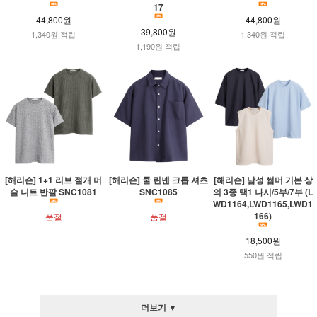
17
44,800원
44,800원
39,800원
1,340원 적립
1,340원 적립
1,190원 적립
[해리슨] 1+1 리브 절개 머
[해리슨] 쿨 린넨 크롭 셔츠
[해리슨] 남성 썸머 기본 상
슬 니트 반팔 SNC1081
SNC1085
의 3종 택1 나시/5부/7부 (L
WD1164,LWD1165,LWD1
166)
품절
품절
18,500원
550원 적립
더보기 ▼