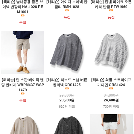
[해리슨] 남녀공용 쿨론 브
[해리슨] 아이다 브이넥 반
[해리슨] 린넨 라이크 오픈
이넥 반팔티 HA-1028 RE
팔티 RMN1028
카라 반팔 RTW1960
M1001
품절
품절
품절
[해리슨] 면 스판 베이직 밴
[해리슨] 리브드 스냅 버튼
[해리슨] 와플 스트라이프
딩 반바지 WBPM437 WSP
헨리넥 CRS1425
가디건 CRS1424
1479
29,800원
34,800원
20,900원
24,400원
품절
620원 적립
730원 적립