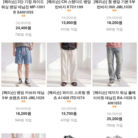
[해리슨] 3단 기장 와이드
[해리슨] CN 스탠다드 밴딩
[해리슨] 청 밴딩 기본 5부
워싱 밴딩 데님진 MP-1001
반바지 KTO1199
반바지 060 JML1030
B SAN1055
19,800원
26,000원
13,900원
18,200원
34,800원
24,400원
410원 적립
540원 적립
730원 적립
[해리슨] 밴딩 카브라 데님
[해리슨] 와이드 스트링 팬
[해리슨] 데미지 워싱 플레
5부 숏팬츠 035 JML1029
츠 A1408 ITD1074
이어핏 데님진 BA-1028 S
AN1053
26,000원
22,300원
18,200원
15,700원
36,000원
25,200원
540원 적립
470원 적립
750원 적립