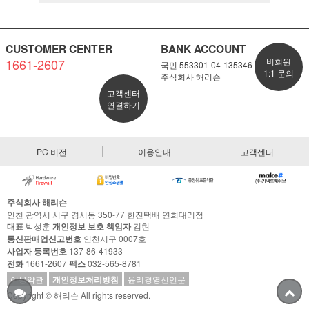
CUSTOMER CENTER
BANK ACCOUNT
1661-2607
비회원
국민 553301-04-135346
1:1 문의
주식회사 해리슨
고객센터
연결하기
PC 버전
이용안내
고객센터
주식회사 해리슨
인천 광역시 서구 경서동 350-77 한진택배 연희대리점
대표
박성훈
개인정보 보호 책임자
김현
통신판매업신고번호
인천서구 0007호
사업자 등록번호
137-86-41933
전화
1661-2607
팩스
032-565-8781
이용약관
개인정보처리방침
윤리경영선언문
Copyright © 해리슨 All rights reserved.