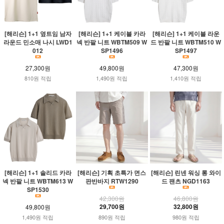
[해리슨] 1+1 옆트임 남자
[해리슨] 1+1 케이블 카라
[해리슨] 1+1 케이블 라운
라운드 민소매 나시 LWD1
넥 반팔 니트 WBTM509 W
드 반팔 니트 WBTM510 W
012
SP1496
SP1497
27,300원
49,800원
47,300원
810원 적립
1,490원 적립
1,410원 적립
[해리슨] 1+1 솔리드 카라
[해리슨] 기획 초특가 면스
[해리슨] 린넨 워싱 롱 와이
넥 반팔 니트 WBTM613 W
판반바지 RTW1290
드 팬츠 NGD1163
SP1530
42,300원
46,800원
29,700원
32,800원
49,800원
1,490원 적립
890원 적립
980원 적립