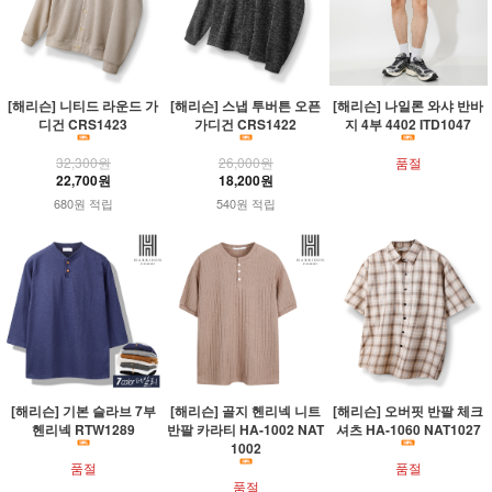
[해리슨] 니티드 라운드 가
[해리슨] 스냅 투버튼 오픈
[해리슨] 나일론 와샤 반바
디건 CRS1423
가디건 CRS1422
지 4부 4402 ITD1047
32,300원
26,000원
품절
22,700원
18,200원
680원 적립
540원 적립
[해리슨] 기본 슬라브 7부
[해리슨] 골지 헨리넥 니트
[해리슨] 오버핏 반팔 체크
헨리넥 RTW1289
반팔 카라티 HA-1002 NAT
셔츠 HA-1060 NAT1027
1002
품절
품절
품절