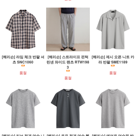
[해리슨] 라임 체크 반팔 셔
[해리슨] 스트라이프 핀턱
[해리슨] 제시 오픈 니트 카
츠 SNC1060
린넨 와이드 팬츠 RTW198
라 반팔 SME1189
3
품절
품절
품절
[해리슨] 리브 절개 머슬 니
[해리슨] 로우 절개 머슬 헨
[해리슨] 에어로 머슬핏 반