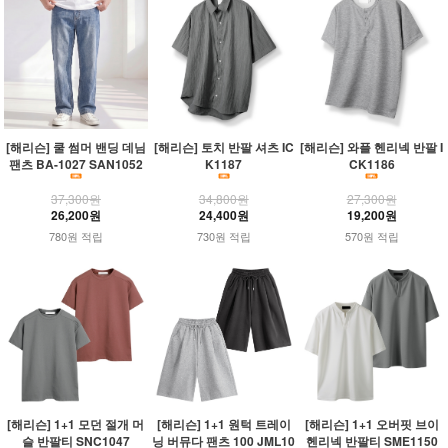
[해리슨] 쿨 썸머 밴딩 데님
[해리슨] 토치 반팔 셔츠 IC
[해리슨] 와플 헨리넥 반팔 I
팬츠 BA-1027 SAN1052
K1187
CK1186
37,300원
34,800원
27,300원
26,200원
24,400원
19,200원
780원 적립
730원 적립
570원 적립
[해리슨] 1+1 모던 절개 머
[해리슨] 1+1 원턱 트레이
[해리슨] 1+1 오버핏 브이
슬 반팔티 SNC1047
닝 버뮤다 팬츠 100 JML10
헨리넥 반팔티 SME1150