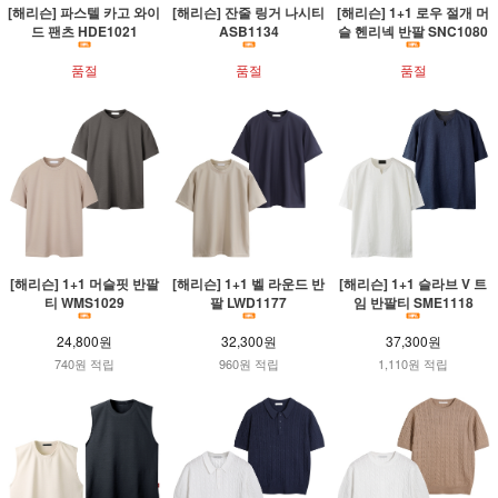
[해리슨] 파스텔 카고 와이
[해리슨] 잔줄 링거 나시티
[해리슨] 1+1 로우 절개 머
드 팬츠 HDE1021
ASB1134
슬 헨리넥 반팔 SNC1080
품절
품절
품절
[해리슨] 1+1 머슬핏 반팔
[해리슨] 1+1 벨 라운드 반
[해리슨] 1+1 슬라브 V 트
티 WMS1029
팔 LWD1177
임 반팔티 SME1118
24,800원
32,300원
37,300원
740원 적립
960원 적립
1,110원 적립