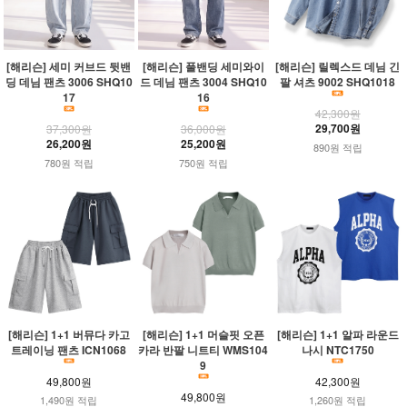
[해리슨] 세미 커브드 뒷밴
[해리슨] 풀밴딩 세미와이
[해리슨] 릴렉스드 데님 긴
딩 데님 팬츠 3006 SHQ10
드 데님 팬츠 3004 SHQ10
팔 셔츠 9002 SHQ1018
17
16
42,300원
29,700원
37,300원
36,000원
26,200원
25,200원
890원 적립
780원 적립
750원 적립
[해리슨] 1+1 버뮤다 카고
[해리슨] 1+1 머슬핏 오픈
[해리슨] 1+1 알파 라운드
트레이닝 팬츠 ICN1068
카라 반팔 니트티 WMS104
나시 NTC1750
9
49,800원
42,300원
49,800원
1,490원 적립
1,260원 적립