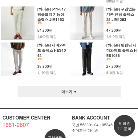
680원 적립
[해리슨] 611-617
[해리슨] 구김없는
링클프리 기능성
기본 밴딩 슬랙스
슬랙스 JIM1153
25 JIM1263
54,800원
47,300원
1,640원 적립
1,410원 적립
[해리슨] 세미와이
[해리슨] 뒷밴딩 세
드 슬랙스 HES10
미와이드 슬랙스 H
42
ES1056
39,800원
27,300원
1,190원 적립
810원 적립
더보기 ▼
CUSTOMER CENTER
BANK ACCOUNT
1661-2607
비회원
국민 553301-04-135346
1:1 문의
주식회사 해리슨
고객센터