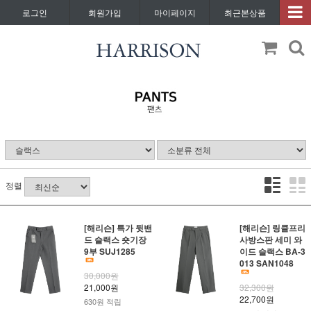
로그인
회원가입
마이페이지
최근본상품
정렬
[해리슨] 특가 뒷밴
[해리슨] 링클프리
드 슬랙스 숏기장
사방스판 세미 와
9부 SUJ1285
이드 슬랙스 BA-3
013 SAN1048
30,000원
21,000원
32,300원
22,700원
630원 적립