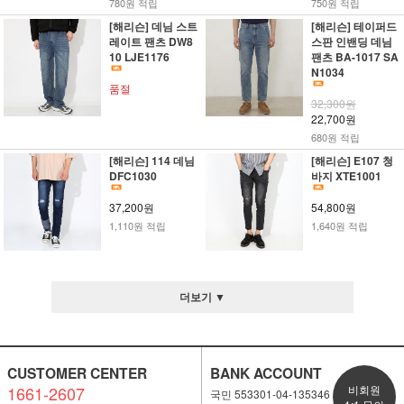
780원 적립
750원 적립
[해리슨] 데님 스트
[해리슨] 테이퍼드
레이트 팬츠 DW8
스판 인밴딩 데님
10 LJE1176
팬츠 BA-1017 SA
N1034
품절
32,300원
22,700원
680원 적립
[해리슨] 114 데님
[해리슨] E107 청
DFC1030
바지 XTE1001
37,200원
54,800원
1,110원 적립
1,640원 적립
더보기 ▼
CUSTOMER CENTER
BANK ACCOUNT
1661-2607
비회원
국민 553301-04-135346