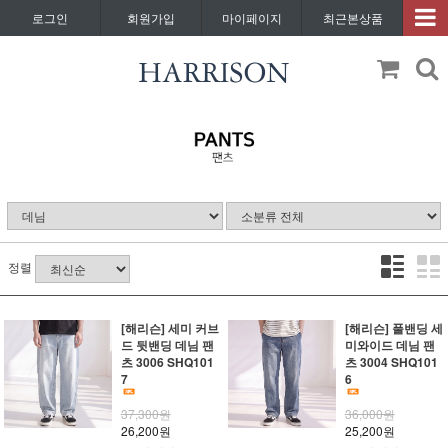
로그인
회원가입
마이페이지
최근본상품
정렬
[해리슨] 세미 커브
[해리슨] 풀밴딩 세
드 뒷밴딩 데님 팬
미와이드 데님 팬
츠 3006 SHQ101
츠 3004 SHQ101
7
6
37,300원
36,000원
26,200원
25,200원